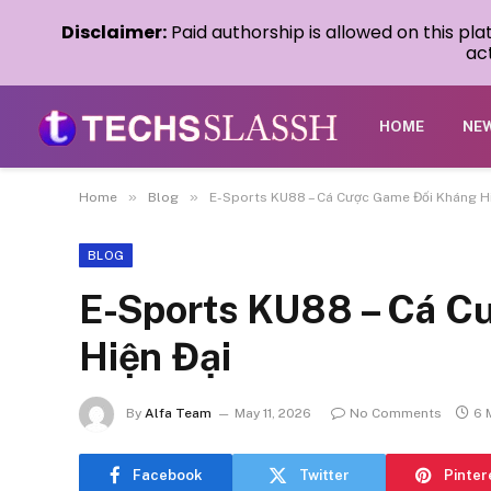
Disclaimer:
Paid authorship is allowed on this pl
act
HOME
NE
»
»
Home
Blog
E-Sports KU88 – Cá Cược Game Đối Kháng Hi
BLOG
E-Sports KU88 – Cá C
Hiện Đại
By
Alfa Team
May 11, 2026
No Comments
6 
Facebook
Twitter
Pinter