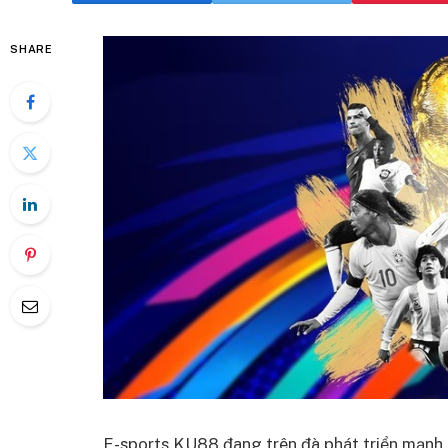
SHARE
E-sports KU88 đang trên đà phát triển mạnh