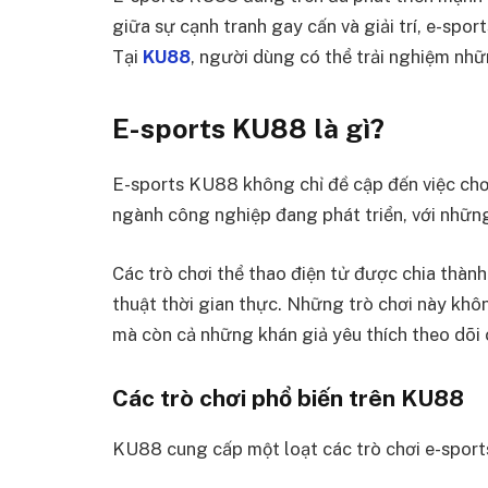
giữa sự cạnh tranh gay cấn và giải trí, e-spor
Tại
KU88
, người dùng có thể trải nghiệm nhữ
E-sports KU88 là gì?
E-sports KU88 không chỉ đề cập đến việc ch
ngành công nghiệp đang phát triển, với những 
Các trò chơi thể thao điện tử được chia thàn
thuật thời gian thực. Những trò chơi này khô
mà còn cả những khán giả yêu thích theo dõi 
Các trò chơi phổ biến trên KU88
KU88 cung cấp một loạt các trò chơi e-sports