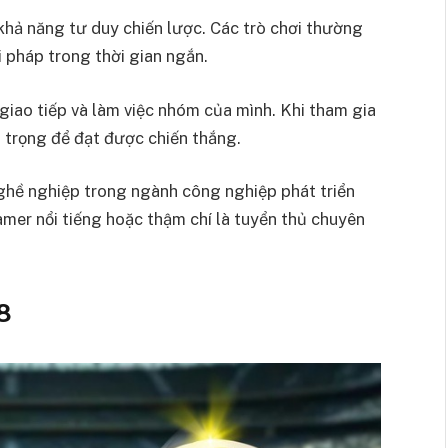
 khả năng tư duy chiến lược. Các trò chơi thường
i pháp trong thời gian ngắn.
 giao tiếp và làm việc nhóm của mình. Khi tham gia
an trọng để đạt được chiến thắng.
nghề nghiệp trong ngành công nghiệp phát triển
mer nổi tiếng hoặc thậm chí là tuyển thủ chuyên
8