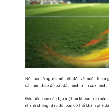
Nếu bạn là người mới bắt đầu và muốn tham 
cần làm theo để bắt đầu hành trình của mình.
Đầu tiên, bạn cần tạo một tài khoản trên nền 
nhanh chóng. Sau đó, bạn có thể khám phá da