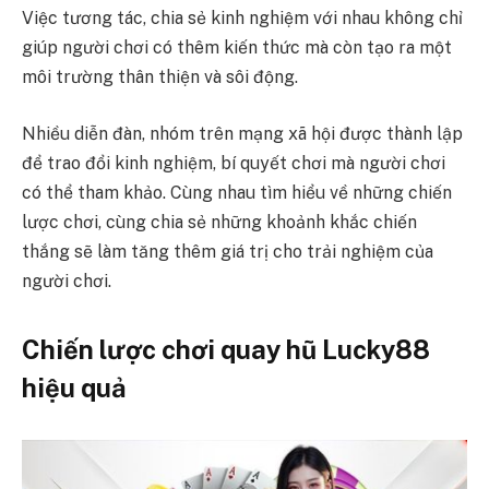
Việc tương tác, chia sẻ kinh nghiệm với nhau không chỉ
giúp người chơi có thêm kiến thức mà còn tạo ra một
môi trường thân thiện và sôi động.
Nhiều diễn đàn, nhóm trên mạng xã hội được thành lập
để trao đổi kinh nghiệm, bí quyết chơi mà người chơi
có thể tham khảo. Cùng nhau tìm hiểu về những chiến
lược chơi, cùng chia sẻ những khoảnh khắc chiến
thắng sẽ làm tăng thêm giá trị cho trải nghiệm của
người chơi.
Chiến lược chơi quay hũ Lucky88
hiệu quả