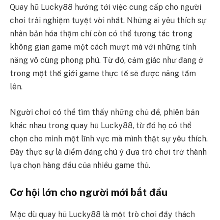
Quay hũ Lucky88 hướng tới việc cung cấp cho người
chơi trải nghiệm tuyệt vời nhất. Những ai yêu thích sự
nhân bản hóa thậm chí còn có thể tương tác trong
không gian game một cách mượt mà với những tính
năng vô cùng phong phú. Từ đó, cảm giác như đang ở
trong một thế giới game thực tế sẽ được nâng tầm
lên.
Người chơi có thể tìm thấy những chủ đề, phiên bản
khác nhau trong quay hũ Lucky88, từ đó họ có thể
chọn cho mình một lĩnh vực mà mình thật sự yêu thích.
Đây thực sự là điểm đáng chú ý đưa trò chơi trở thành
lựa chọn hàng đầu của nhiều game thủ.
Cơ hội lớn cho người mới bắt đầu
Mặc dù quay hũ Lucky88 là một trò chơi đầy thách