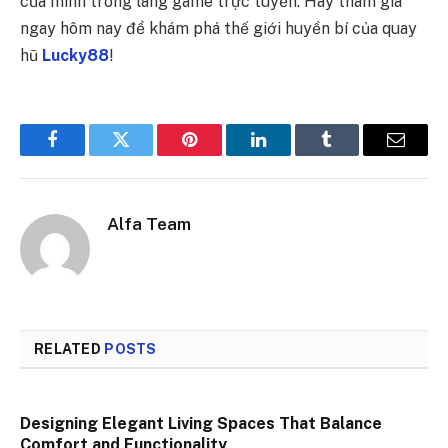
của mình trong làng game trực tuyến. Hãy tham gia
ngay hôm nay để khám phá thế giới huyền bí của quay
hũ
Lucky88
!
Facebook
Twitter
Pinterest
LinkedIn
Tumblr
Email
Alfa Team
RELATED
POSTS
Designing Elegant Living Spaces That Balance
Comfort and Functionality