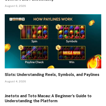
August 6, 2026
Slots: Understanding Reels, Symbols, and Paylines
August 4, 2026
Jnetoto and Toto Macau: A Beginner’s Guide to
Understanding the Platform