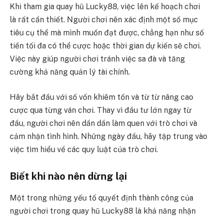
Khi tham gia quay hũ Lucky88, việc lên kế hoạch chơi
là rất cần thiết. Người chơi nên xác định một số mục
tiêu cụ thể mà mình muốn đạt được, chẳng hạn như số
tiền tối đa có thể cược hoặc thời gian dự kiến sẽ chơi.
Việc này giúp người chơi tránh việc sa đà và tăng
cường khả năng quản lý tài chính.
Hãy bắt đầu với số vốn khiêm tốn và từ từ nâng cao
cược qua từng ván chơi. Thay vì đầu tư lớn ngay từ
đầu, người chơi nên dần dần làm quen với trò chơi và
cảm nhận tình hình. Những ngày đầu, hãy tập trung vào
việc tìm hiểu về các quy luật của trò chơi.
Biết khi nào nên dừng lại
Một trong những yếu tố quyết định thành công của
người chơi trong quay hũ Lucky88 là khả năng nhận