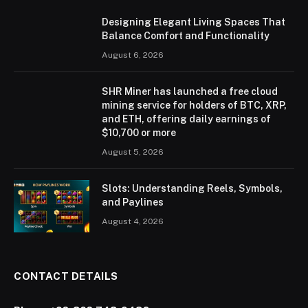
Designing Elegant Living Spaces That
Balance Comfort and Functionality
August 6, 2026
SHR Miner has launched a free cloud
mining service for holders of BTC, XRP,
and ETH, offering daily earnings of
$10,700 or more
August 5, 2026
Slots: Understanding Reels, Symbols,
and Paylines
August 4, 2026
CONTACT DETAILS