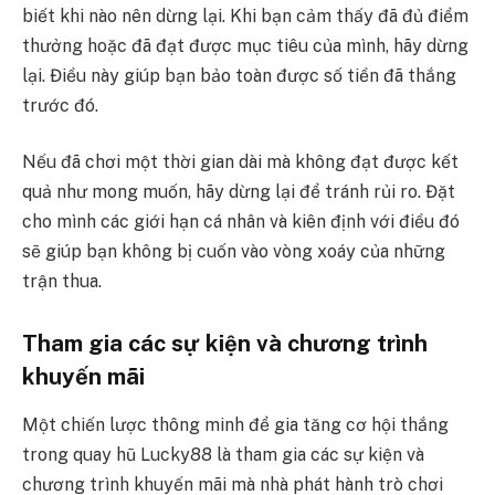
biết khi nào nên dừng lại. Khi bạn cảm thấy đã đủ điểm
thưởng hoặc đã đạt được mục tiêu của mình, hãy dừng
lại. Điều này giúp bạn bảo toàn được số tiền đã thắng
trước đó.
Nếu đã chơi một thời gian dài mà không đạt được kết
quả như mong muốn, hãy dừng lại để tránh rủi ro. Đặt
cho mình các giới hạn cá nhân và kiên định với điều đó
sẽ giúp bạn không bị cuốn vào vòng xoáy của những
trận thua.
Tham gia các sự kiện và chương trình
khuyến mãi
Một chiến lược thông minh để gia tăng cơ hội thắng
trong quay hũ Lucky88 là tham gia các sự kiện và
chương trình khuyến mãi mà nhà phát hành trò chơi