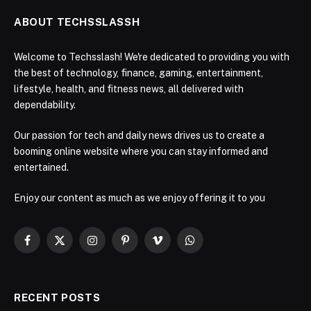
ABOUT TECHSSLASSH
Welcome to Techsslash! We're dedicated to providing you with
the best of technology, finance, gaming, entertainment,
lifestyle, health, and fitness news, all delivered with
dependability.
Our passion for tech and daily news drives us to create a
booming online website where you can stay informed and
entertained.
Enjoy our content as much as we enjoy offering it to you
Facebook
X
Instagram
Pinterest
Vimeo
WhatsApp
(Twitter)
RECENT POSTS