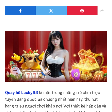
Quay hũ Lucky88
là một trong những trò chơi trực
tuyến đang được ưa chuộng nhất hiện nay, thu hút
hàng triệu người chơi khắp nơi. Với thiết kế hấp dẫn và