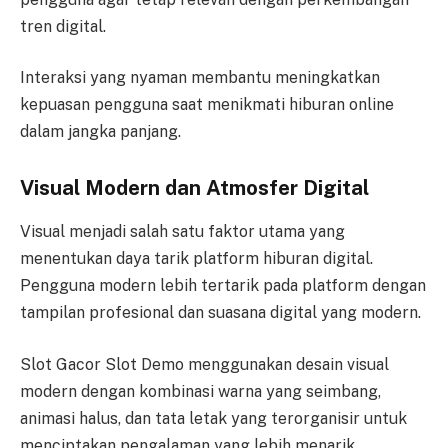
tren digital.
Interaksi yang nyaman membantu meningkatkan
kepuasan pengguna saat menikmati hiburan online
dalam jangka panjang.
Visual Modern dan Atmosfer Digital
Visual menjadi salah satu faktor utama yang
menentukan daya tarik platform hiburan digital.
Pengguna modern lebih tertarik pada platform dengan
tampilan profesional dan suasana digital yang modern.
Slot Gacor Slot Demo menggunakan desain visual
modern dengan kombinasi warna yang seimbang,
animasi halus, dan tata letak yang terorganisir untuk
menciptakan pengalaman yang lebih menarik.