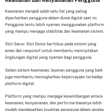
Keamanan dan Kenyamanan Pengguna
Keamanan menjadi salah satu hal yang paling
diperhatikan pengguna dalam dunia digital saat ini.
Pengguna tentu lebih nyaman menggunakan platform
yang mampu menjaga stabilitas dan keamanan sistem.
Slot Gacor Slot Demo berfokus pada sistem yang
aman dan responsif untuk membantu menciptakan
lingkungan digital yang nyaman bagi pengguna.
Selain sistem keamanan, layanan pengguna yang baik
juga membantu meningkatkan kepercayaan terhadap
platform digital.
Platform yang mampu menjaga keseimbangan antara
keamanan, kenyamanan, dan performa biasanya lebih
mudah mendapatkan loyalitas pengguna dalam jangka