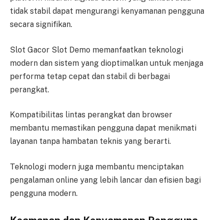
tidak stabil dapat mengurangi kenyamanan pengguna
secara signifikan.
Slot Gacor Slot Demo memanfaatkan teknologi
modern dan sistem yang dioptimalkan untuk menjaga
performa tetap cepat dan stabil di berbagai
perangkat.
Kompatibilitas lintas perangkat dan browser
membantu memastikan pengguna dapat menikmati
layanan tanpa hambatan teknis yang berarti.
Teknologi modern juga membantu menciptakan
pengalaman online yang lebih lancar dan efisien bagi
pengguna modern.