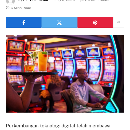
6 Mins Read
Perkembangan teknologi digital telah membawa