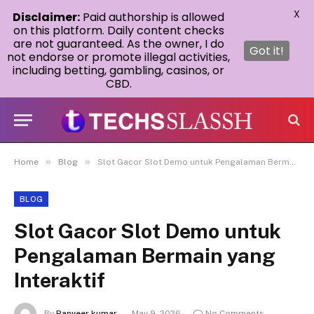
X
Disclaimer:
Paid authorship is allowed
on this platform. Daily content checks
are not guaranteed. As the owner, I do
Got it!
not endorse or promote illegal activities,
including betting, gambling, casinos, or
CBD.
»
»
Home
Blog
Slot Gacor Slot Demo untuk Pengalaman Bermain yang Interaktif
BLOG
Slot Gacor Slot Demo untuk
Pengalaman Bermain yang
Interaktif
By
Ranveer kumar
May 9, 2026
No Comments