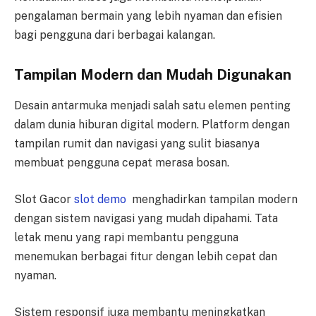
pengalaman bermain yang lebih nyaman dan efisien
bagi pengguna dari berbagai kalangan.
Tampilan Modern dan Mudah Digunakan
Desain antarmuka menjadi salah satu elemen penting
dalam dunia hiburan digital modern. Platform dengan
tampilan rumit dan navigasi yang sulit biasanya
membuat pengguna cepat merasa bosan.
Slot Gacor
slot demo
menghadirkan tampilan modern
dengan sistem navigasi yang mudah dipahami. Tata
letak menu yang rapi membantu pengguna
menemukan berbagai fitur dengan lebih cepat dan
nyaman.
Sistem responsif juga membantu meningkatkan