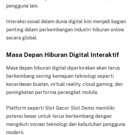
pengguna lain.
Interaksi sosial dalam dunia digital kini menjadi bagian
penting dalam perkembangan industri hiburan online
secara global.
Masa Depan Hiburan Digital Interaktif
Masa depan hiburan digital diperkirakan akan terus
berkembang seiring kemajuan teknologi seperti
kecerdasan buatan, virtual reality, cloud gaming, dan
peningkatan performa perangkat mobile.
Platform seperti Slot Gacor Slot Demo memiliki
potensi besar untuk terus berkembang dengan
mengikuti inovasi teknologi dan kebutuhan pengguna
modern.