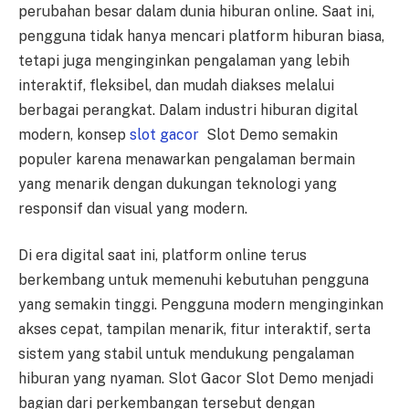
perubahan besar dalam dunia hiburan online. Saat ini,
pengguna tidak hanya mencari platform hiburan biasa,
tetapi juga menginginkan pengalaman yang lebih
interaktif, fleksibel, dan mudah diakses melalui
berbagai perangkat. Dalam industri hiburan digital
modern, konsep
slot gacor
Slot Demo semakin
populer karena menawarkan pengalaman bermain
yang menarik dengan dukungan teknologi yang
responsif dan visual yang modern.
Di era digital saat ini, platform online terus
berkembang untuk memenuhi kebutuhan pengguna
yang semakin tinggi. Pengguna modern menginginkan
akses cepat, tampilan menarik, fitur interaktif, serta
sistem yang stabil untuk mendukung pengalaman
hiburan yang nyaman. Slot Gacor Slot Demo menjadi
bagian dari perkembangan tersebut dengan