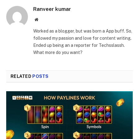
Ranveer kumar
Website
Worked as a blogger, but was born a App buff. So,
followed my passion and love for content writing.
Ended up being an a reporter for Techsslassh.
What more do you want?
RELATED
POSTS