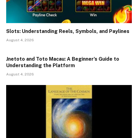
Slots: Understanding Reels, Symbols, and Paylines
August 4, 2026
Jnetoto and Toto Macau: A Beginner’s Guide to
Understanding the Platform
August 4, 2026