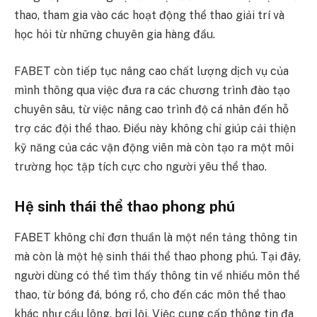
thao, tham gia vào các hoạt động thể thao giải trí và
học hỏi từ những chuyên gia hàng đầu.
FABET còn tiếp tục nâng cao chất lượng dịch vụ của
mình thông qua việc đưa ra các chương trình đào tạo
chuyên sâu, từ việc nâng cao trình độ cá nhân đến hỗ
trợ các đội thể thao. Điều này không chỉ giúp cải thiện
kỹ năng của các vận động viên mà còn tạo ra một môi
trường học tập tích cực cho người yêu thể thao.
Hệ sinh thái thể thao phong phú
FABET không chỉ đơn thuần là một nền tảng thông tin
mà còn là một hệ sinh thái thể thao phong phú. Tại đây,
người dùng có thể tìm thấy thông tin về nhiều môn thể
thao, từ bóng đá, bóng rổ, cho đến các môn thể thao
khác như cầu lông, bơi lội. Việc cung cấp thông tin đa