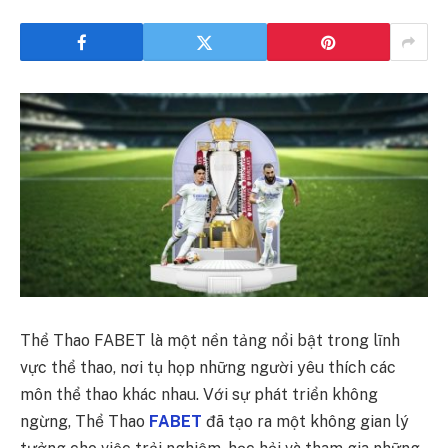
Thể Thao FABET là một nền tảng nổi bật trong lĩnh
vực thể thao, nơi tụ họp những người yêu thích các
môn thể thao khác nhau. Với sự phát triển không
ngừng, Thể Thao
FABET
đã tạo ra một không gian lý