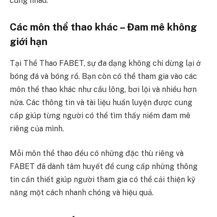
cùng nhau.
Các môn thể thao khác – Đam mê không
giới hạn
Tại Thể Thao FABET, sự đa dạng không chỉ dừng lại ở
bóng đá và bóng rổ. Bạn còn có thể tham gia vào các
môn thể thao khác như cầu lông, bơi lội và nhiều hơn
nữa. Các thông tin và tài liệu huấn luyện được cung
cấp giúp từng người có thể tìm thấy niềm đam mê
riêng của mình.
Mỗi môn thể thao đều có những đặc thù riêng và
FABET đã dành tâm huyết để cung cấp những thông
tin cần thiết giúp người tham gia có thể cải thiện kỹ
năng một cách nhanh chóng và hiệu quả.