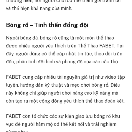
thường niên, nơi người chơi có thể tham gia tranh tài
và thể hiện khả năng của mình.
Bóng rổ – Tinh thần đồng đội
Ngoài bóng đá, bóng rổ cũng là một môn thể thao
được nhiều người yêu thích trên Thể Thao FABET. Tại
đây, người dùng có thể cập nhật tin tức, theo dõi trận
đấu, phân tích đội hình và phong độ của các cầu thủ.
FABET cung cấp nhiều tài nguyên giá trị như video tập
luyện, hướng dẫn kỹ thuật và mẹo chơi bóng rổ. Điều
này không chỉ giúp người chơi nâng cao kỹ năng mà
còn tạo ra một cộng đồng yêu thích thể thao đoàn kết.
FABET còn tổ chức các sự kiện giao lưu bóng rổ khu
vực để người hâm mộ có thể kết nối và trải nghiệm