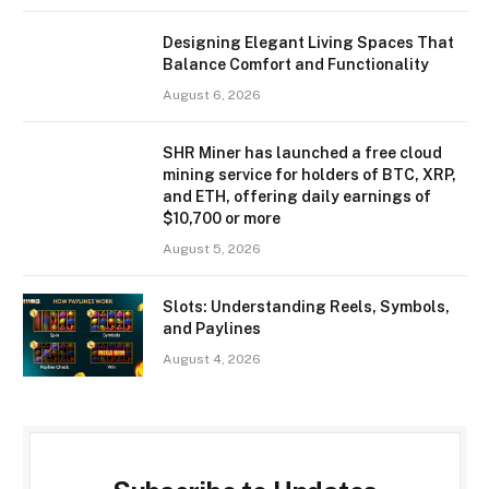
Designing Elegant Living Spaces That
Balance Comfort and Functionality
August 6, 2026
SHR Miner has launched a free cloud
mining service for holders of BTC, XRP,
and ETH, offering daily earnings of
$10,700 or more
August 5, 2026
Slots: Understanding Reels, Symbols,
and Paylines
August 4, 2026