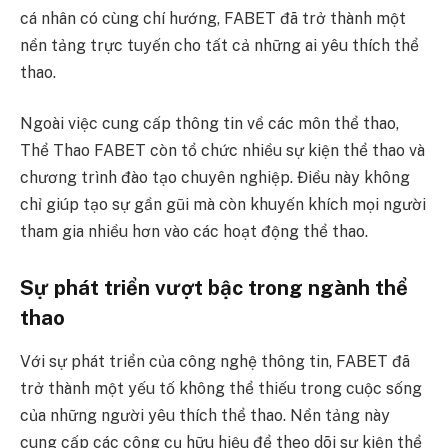
cá nhân có cùng chí hướng, FABET đã trở thành một
nền tảng trực tuyến cho tất cả những ai yêu thích thể
thao.
Ngoài việc cung cấp thông tin về các môn thể thao,
Thể Thao FABET còn tổ chức nhiều sự kiện thể thao và
chương trình đào tạo chuyên nghiệp. Điều này không
chỉ giúp tạo sự gần gũi mà còn khuyến khích mọi người
tham gia nhiều hơn vào các hoạt động thể thao.
Sự phát triển vượt bậc trong ngành thể
thao
Với sự phát triển của công nghệ thông tin, FABET đã
trở thành một yếu tố không thể thiếu trong cuộc sống
của những người yêu thích thể thao. Nền tảng này
cung cấp các công cụ hữu hiệu để theo dõi sự kiện thể