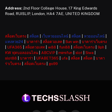
Address:
2nd Floor College House, 17 King Edwards
Road, RUISLIP, London, HA4 7AE, UNITED KINGDOM
สล็อตเว็บตรง
|
สล็อต
|
เว็บหวยออนไลน์
|
สล็อต
|
หวยออนไลน์
|
แทงหวย24
|
บาคาร่า
|
สล็อตวอเลท
|
Sun win
|
บาคาร่าเว็บตรง
|
UFA365
|
สล็อตวอเลท
|
w88
|
fun88
|
สล็อตเว็บตรง
|
9ph
|
KW ฟุตบอลออนไลน
|
ABCVIP
|
mimifun
|
slot
|
Siwa
|
slot88
|
บาคาร่า
|
UFABET365
|
ufa
|
สล็อต
|
สล็อต
|
บาคา
ร่าเว็บตรง
|
สล็อตเว็บตรง
|
go99