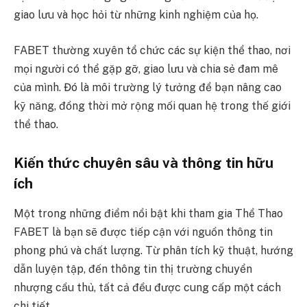
giao lưu và học hỏi từ những kinh nghiệm của họ.
FABET thường xuyên tổ chức các sự kiện thể thao, nơi
mọi người có thể gặp gỡ, giao lưu và chia sẻ đam mê
của mình. Đó là môi trường lý tưởng để bạn nâng cao
kỹ năng, đồng thời mở rộng mối quan hệ trong thế giới
thể thao.
Kiến thức chuyên sâu và thông tin hữu
ích
Một trong những điểm nổi bật khi tham gia Thể Thao
FABET là bạn sẽ được tiếp cận với nguồn thông tin
phong phú và chất lượng. Từ phân tích kỹ thuật, hướng
dẫn luyện tập, đến thông tin thị trường chuyển
nhượng cầu thủ, tất cả đều được cung cấp một cách
chi tiết.