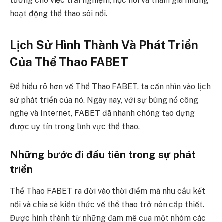
tưởng cho việc trải nghiệm, học hỏi và tham gia những
hoạt động thể thao sôi nổi.
Lịch Sử Hình Thành Và Phát Triển
Của Thể Thao FABET
Để hiểu rõ hơn về Thể Thao FABET, ta cần nhìn vào lịch
sử phát triển của nó. Ngày nay, với sự bùng nổ công
nghệ và Internet, FABET đã nhanh chóng tạo dựng
được uy tín trong lĩnh vực thể thao.
Những bước đi đầu tiên trong sự phát
triển
Thể Thao FABET ra đời vào thời điểm mà nhu cầu kết
nối và chia sẻ kiến thức về thể thao trở nên cấp thiết.
Được hình thành từ những đam mê của một nhóm các