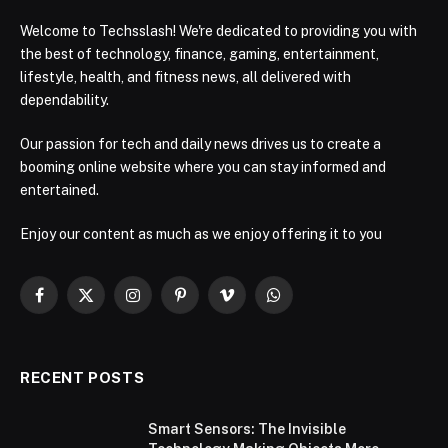
Welcome to Techsslash! We're dedicated to providing you with
the best of technology, finance, gaming, entertainment,
lifestyle, health, and fitness news, all delivered with
dependability.
Our passion for tech and daily news drives us to create a
booming online website where you can stay informed and
entertained.
Enjoy our content as much as we enjoy offering it to you
Facebook
X
Instagram
Pinterest
Vimeo
WhatsApp
(Twitter)
RECENT POSTS
Smart Sensors: The Invisible