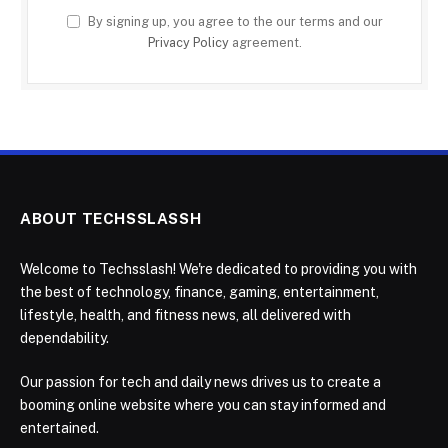
By signing up, you agree to the our terms and our
Privacy Policy
agreement.
ABOUT TECHSSLASSH
Welcome to Techsslash! We're dedicated to providing you with
the best of technology, finance, gaming, entertainment,
lifestyle, health, and fitness news, all delivered with
dependability.
Our passion for tech and daily news drives us to create a
booming online website where you can stay informed and
entertained.