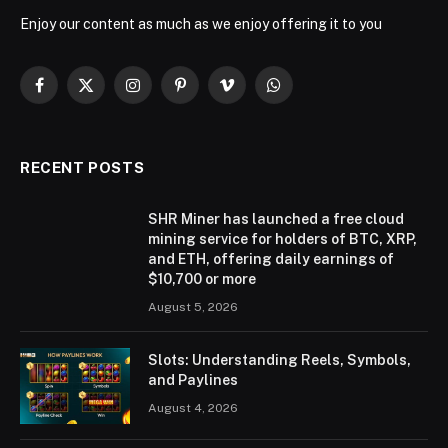
Enjoy our content as much as we enjoy offering it to you
Facebook
X
Instagram
Pinterest
Vimeo
WhatsApp
(Twitter)
RECENT POSTS
SHR Miner has launched a free cloud
mining service for holders of BTC, XRP,
and ETH, offering daily earnings of
$10,700 or more
August 5, 2026
Slots: Understanding Reels, Symbols,
and Paylines
August 4, 2026