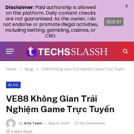
X
Disclaimer:
Paid authorship is allowed
on this platform. Daily content checks
are not guaranteed. As the owner, I do
Got it!
not endorse or promote illegal activities,
including betting, gambling, casinos, or
CBD.
»
»
Home
Blog
VE88 Không Gian Trải Nghiệm Game Trực Tuyến
BLOG
VE88 Không Gian Trải
Nghiệm Game Trực Tuyến
By
Alfa Team
May 11, 2026
No Comments
6 Mins Read