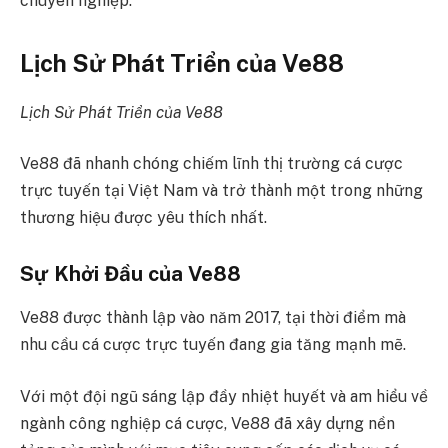
chuyên nghiệp.
Lịch Sử Phát Triển của Ve88
Lịch Sử Phát Triển của Ve88
Ve88 đã nhanh chóng chiếm lĩnh thị trường cá cược
trực tuyến tại Việt Nam và trở thành một trong những
thương hiệu được yêu thích nhất.
Sự Khởi Đầu của Ve88
Ve88 được thành lập vào năm 2017, tại thời điểm mà
nhu cầu cá cược trực tuyến đang gia tăng mạnh mẽ.
Với một đội ngũ sáng lập đầy nhiệt huyết và am hiểu về
ngành công nghiệp cá cược, Ve88 đã xây dựng nền