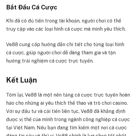
Bắt Đầu Cá Cược
Khi đã có đủ tiền trong tài khoản, người chơi có thể
truy cập vào các loại hình cá cược mà mình yêu thích.
Ve88 cung cấp hướng dẫn chi tiết cho từng loại hình
cá cược, giúp người chơi dễ dàng tham gia và tận
hưởng trải nghiệm cá cược trực tuyến.
Kết Luận
Tóm lại, Ve88 là một nền tảng cá cược trực tuyến hoàn
hảo cho những ai yêu thích thể thao và trò chơi casino.
Với sự đầu tư và cải tiến liên tục, Ve88 đã khẳng định
được vị thế của mình trong ngành công nghiệp cá cược
tại Việt Nam. Nếu bạn đang tìm kiếm một nơi cá cược
đáng tin cậy và thú vị, Ve88 chính là lựa chọn tốt nhất