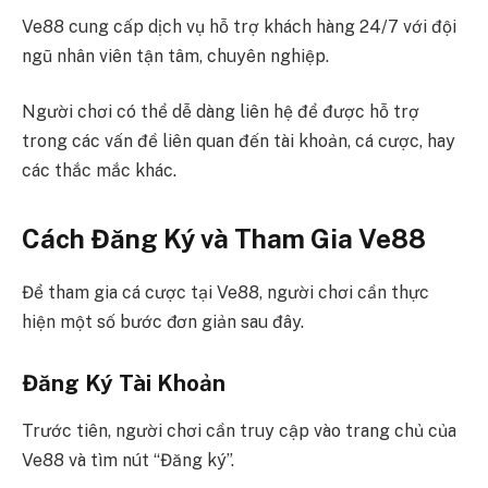
Ve88 cung cấp dịch vụ hỗ trợ khách hàng 24/7 với đội
ngũ nhân viên tận tâm, chuyên nghiệp.
Người chơi có thể dễ dàng liên hệ để được hỗ trợ
trong các vấn đề liên quan đến tài khoản, cá cược, hay
các thắc mắc khác.
Cách Đăng Ký và Tham Gia Ve88
Để tham gia cá cược tại Ve88, người chơi cần thực
hiện một số bước đơn giản sau đây.
Đăng Ký Tài Khoản
Trước tiên, người chơi cần truy cập vào trang chủ của
Ve88 và tìm nút “Đăng ký”.