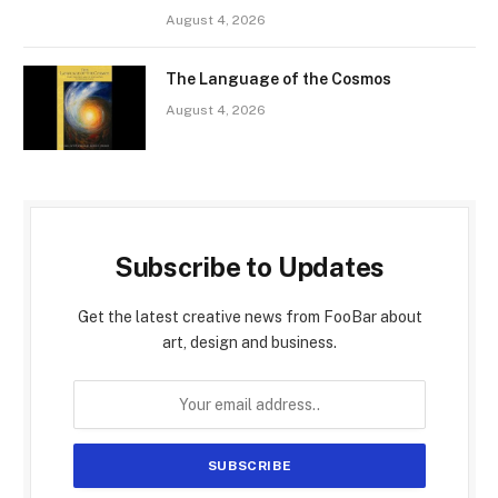
August 4, 2026
The Language of the Cosmos
August 4, 2026
Subscribe to Updates
Get the latest creative news from FooBar about
art, design and business.