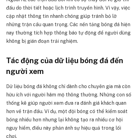
đấu do thời tiết hoặc lịch trình truyền hình. Vì vậy, việc
cập nhật thông tin nhanh chóng giúp tránh bỏ lỡ
những trận cầu quan trọng. Các nền tảng bóng đá hiện
nay thường tích hợp thông báo tự động để người dùng
không bị gián đoạn trải nghiệm.
Tác động của dữ liệu bóng đá đến
người xem
Dữ liệu bóng đá không chỉ dành cho chuyên gia mà còn
hữu ích với người hâm mộ thông thường. Những con số
thống kê giúp người xem đưa ra đánh giá khách quan
hơn về trận đấu. Ví dụ, một đội bóng có thể kiểm soát
bóng nhiều hơn nhưng lại không tạo ra nhiều cơ hội
nguy hiểm, điều này phản ánh sự hiệu quả trong lối
chơi.