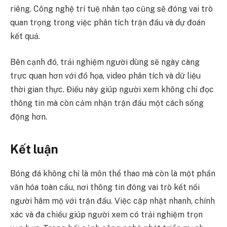
riêng. Công nghệ trí tuệ nhân tạo cũng sẽ đóng vai trò
quan trọng trong việc phân tích trận đấu và dự đoán
kết quả.
Bên cạnh đó, trải nghiệm người dùng sẽ ngày càng
trực quan hơn với đồ họa, video phân tích và dữ liệu
thời gian thực. Điều này giúp người xem không chỉ đọc
thông tin mà còn cảm nhận trận đấu một cách sống
động hơn.
Kết luận
Bóng đá không chỉ là môn thể thao mà còn là một phần
văn hóa toàn cầu, nơi thông tin đóng vai trò kết nối
người hâm mộ với trận đấu. Việc cập nhật nhanh, chính
xác và đa chiều giúp người xem có trải nghiệm trọn