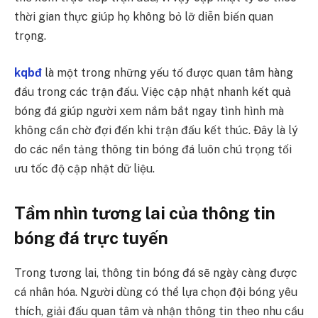
thời gian thực giúp họ không bỏ lỡ diễn biến quan
trọng.
kqbđ
là một trong những yếu tố được quan tâm hàng
đầu trong các trận đấu. Việc cập nhật nhanh kết quả
bóng đá giúp người xem nắm bắt ngay tình hình mà
không cần chờ đợi đến khi trận đấu kết thúc. Đây là lý
do các nền tảng thông tin bóng đá luôn chú trọng tối
ưu tốc độ cập nhật dữ liệu.
Tầm nhìn tương lai của thông tin
bóng đá trực tuyến
Trong tương lai, thông tin bóng đá sẽ ngày càng được
cá nhân hóa. Người dùng có thể lựa chọn đội bóng yêu
thích, giải đấu quan tâm và nhận thông tin theo nhu cầu