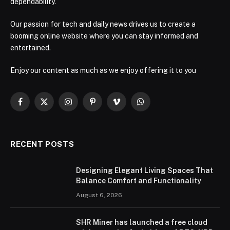
dependability.
Our passion for tech and daily news drives us to create a
booming online website where you can stay informed and
entertained.
Enjoy our content as much as we enjoy offering it to you
Facebook
X
Instagram
Pinterest
Vimeo
WhatsApp
(Twitter)
RECENT POSTS
Designing Elegant Living Spaces That
Balance Comfort and Functionality
August 6, 2026
SHR Miner has launched a free cloud