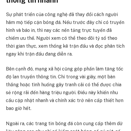
Sự phát triển của công nghệ đã thay đổi cách người
hâm mộ tiếp cận bóng đá. Nếu trước đây chỉ có truyền
hình và báo in, thì nay các nền tảng trực tuyến đã
chiếm ưu thế. Người xem có thể theo dõi tỷ số theo
thời gian thực, xem thống kê trận đấu và đọc phân tích
ngay khi trận đấu đang diễn ra.
Bên cạnh đó, mạng xã hội cũng góp phần làm tăng tốc
độ lan truyền thông tin. Chỉ trong vài giây, một bàn
thắng hoặc tình huống gây tranh cãi có thể được chia
sẻ rộng rãi đến hàng triệu người. Điều này khiến nhu
cầu cập nhật nhanh và chính xác trở nên cấp thiết hơn
bao giờ hết.
Ngoài ra, các trang tin bóng đá còn cung cấp thêm dữ