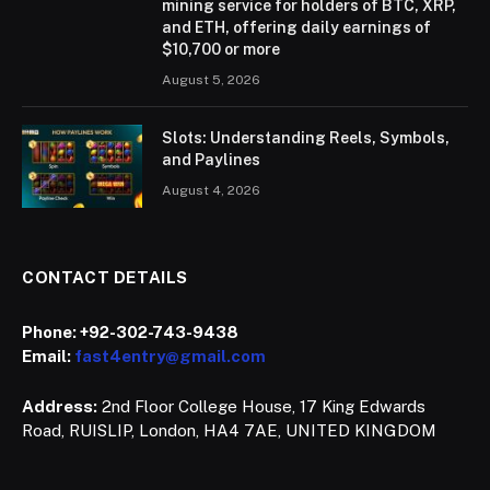
mining service for holders of BTC, XRP,
and ETH, offering daily earnings of
$10,700 or more
August 5, 2026
Slots: Understanding Reels, Symbols,
and Paylines
August 4, 2026
CONTACT DETAILS
Phone:
+92-302-743-9438
Email:
fast4entry@gmail.com
Address:
2nd Floor College House, 17 King Edwards
Road, RUISLIP, London, HA4 7AE, UNITED KINGDOM