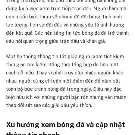
Trong thời đại số, nhu cầu theo dõi bóng đá không chỉ
dừng lại ở việc xem trực tiếp trận đấu. Người hâm mộ
còn muốn biết thêm về phong độ đội bóng, tình hình
lực lượng, lịch sử đối đầu và những yếu tố ảnh hưởng
đến kết quả. Các nền tảng tin tức bóng đá đã trở thành
cầu nối quan trọng giữa trận đấu và khán giả.
Một hệ thống thông tin tốt giúp người xem tiết kiệm
thời gian tìm kiếm, đồng thời tổng hợp dữ liệu một
cách dễ hiểu. Thay vì phải truy cập nhiều nguồn khác
nhau, người dùng chỉ cần một điểm đến để nắm bắt
toàn bộ bức tranh bóng đá trong ngày. Điều này đặc
biệt hữu ích với những người bận rộn nhưng vẫn muốn
theo dõi sát sao các giải đấu yêu thích.
Xu hướng xem bóng đá và cập nhật
thông tin nhanh