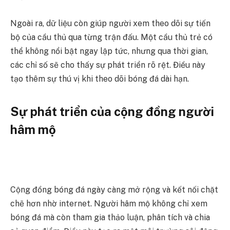
Ngoài ra, dữ liệu còn giúp người xem theo dõi sự tiến
bộ của cầu thủ qua từng trận đấu. Một cầu thủ trẻ có
thể không nổi bật ngay lập tức, nhưng qua thời gian,
các chỉ số sẽ cho thấy sự phát triển rõ rệt. Điều này
tạo thêm sự thú vị khi theo dõi bóng đá dài hạn.
Sự phát triển của cộng đồng người
hâm mộ
Cộng đồng bóng đá ngày càng mở rộng và kết nối chặt
chẽ hơn nhờ internet. Người hâm mộ không chỉ xem
bóng đá mà còn tham gia thảo luận, phân tích và chia