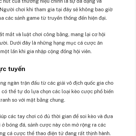
 hút của thương hiệu chính là sự đa dạng và
Người chơi khi tham gia tại đây sẽ không bao giờ
ủa các sảnh game từ truyền thống đến hiện đại.
bắt mắt và luật chơi công bằng, mang lại cơ hội
gười. Dưới đây là những hạng mục cá cược ăn
một lần khi gia nhập cộng đồng hội viên.
ực tuyến
ng ngàn trận đấu từ các giải vô địch quốc gia cho
 có thể tự do lựa chọn các loại kèo cược phổ biến
 tranh so với mặt bằng chung.
úp các tay chơi có đủ thời gian để soi kèo và đưa
i ở bóng đá, sảnh cược này còn mở rộng ra các
ng cá cược thể thao điện tử đang rất thịnh hành.