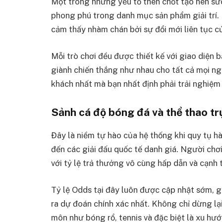
Một trong những yếu tố then chốt tạo nên sức
phong phú trong danh mục sản phẩm giải trí. 
cảm thấy nhàm chán bởi sự đổi mới liên tục c
Mỗi trò chơi đều được thiết kế với giao diện 
giành chiến thắng như nhau cho tất cả mọi n
khách nhất mà bạn nhất định phải trải nghiệm 
Sảnh cá độ bóng đá và thể thao tr
Đây là niềm tự hào của hệ thống khi quy tụ hà
đến các giải đấu quốc tế danh giá. Người chơi
với tỷ lệ trả thưởng vô cùng hấp dẫn và cạnh
Tỷ lệ Odds tại đây luôn được cập nhật sớm, gi
ra dự đoán chính xác nhất. Không chỉ dừng lạ
môn như bóng rổ, tennis và đặc biệt là xu hướ