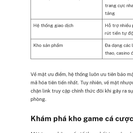
trang cực nh
tảng
Hệ thống giao dịch
Hỗ trợ nhiều
rút tiền tự đ
Kho sản phẩm
Đa dạng các l
thao, casino 
Về mặt ưu điểm, hệ thống luôn ưu tiên bảo mậ
mã hóa tiên tiến nhất. Tuy nhiên, về mặt như
chặn link truy cập chính thức đôi khi gây ra s
phòng.
Khám phá kho game cá cược đ