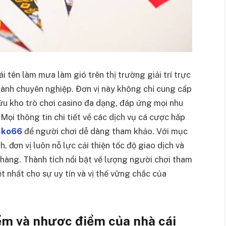
 tên làm mưa làm gió trên thị trường giải trí trực
hành chuyên nghiệp. Đơn vị này không chỉ cung cấp
ữu kho trò chơi casino đa dạng, đáp ứng mọi nhu
Mọi thông tin chi tiết về các dịch vụ cá cược hấp
ủ
ko66
để người chơi dễ dàng tham khảo. Với mục
 đơn vị luôn nỗ lực cải thiện tốc độ giao dịch và
hàng. Thành tích nổi bật về lượng người chơi tham
t nhất cho sự uy tín và vị thế vững chắc của
ểm và nhược điểm của nhà cái