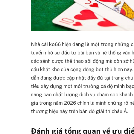
Nhà cái ko66 hiện đang là một trong những cái
tuyến nhờ sự đầu tư bài bản và hệ thống vận 
các sảnh cược thể thao sôi động mà còn sở h
cầu khắt khe của cộng đồng bet thủ hiện nay. 
dẫn đang được cập nhật đầy đủ tại trang ch
tiêu xây dựng một môi trường cá độ minh bạch,
nâng cao chất lượng dịch vụ chăm sóc khách 
gia trong năm 2026 chính là minh chứng rõ né
thương hiệu này trên bản đồ giải trí châu Á.
Đánh giá tổng quan về ưu đi