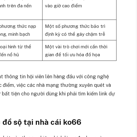
anh trên đa nền
vào giờ cao điểm
 phương thức nạp
Một số phương thức bảo trì
ộng, minh bạch
định kỳ có thể gây chậm trễ
oại hình từ thể
Một vài trò chơi mới cần thời
đến nổ hũ
gian để tối ưu hóa đồ họa
t thông tin hội viên lên hàng đầu với công nghệ
ợc điểm, việc các nhà mạng thường xuyên quét và
ự bất tiện cho người dùng khi phải tìm kiếm link dự
ồ sộ tại nhà cái ko66